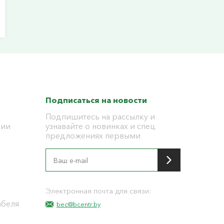
Подписаться на новости
Подпишитесь на рассылку и
ции
узнавайте о новинках и спец.
предложениях первыми
я
Электронная почта для связи:
абеля
bec@bcentr.by