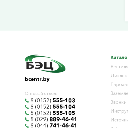
Катало
Вентиля
Диэлек
bcentr.by
Евроав
Заземл
Оптовый отдел:
8 (0152)
555-103
Звонки
8 (0152)
555-104
Инстру
8 (0152)
555-105
8 (029)
889-46-41
Источни
8 (044)
741-46-41