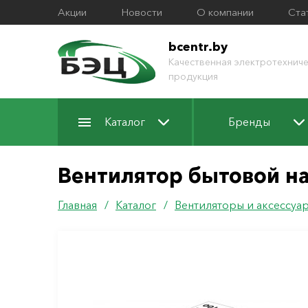
Акции
Новости
О компании
Ста
bcentr.by
Качественная электротехниче
продукция
Каталог
Бренды
Вентилятор бытовой н
Главная
/
Каталог
/
Вентиляторы и аксессуа