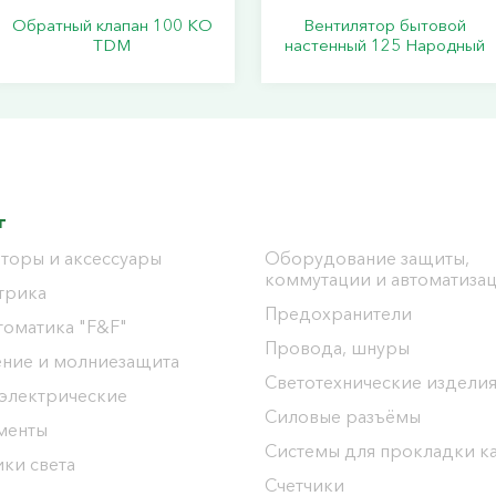
Обратный клапан 100 КО
Вентилятор бытовой
TDM
настенный 125 Народный
г
торы и аксессуары
Оборудование защиты,
коммутации и автоматиза
трика
Предохранители
томатика "F&F"
Провода, шнуры
ение и молниезащита
Светотехнические издели
 электрические
Силовые разъёмы
менты
Системы для прокладки к
ки света
Счетчики