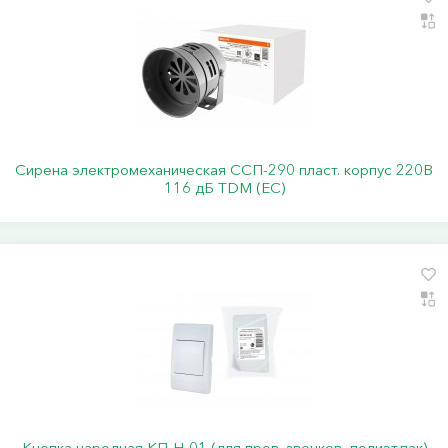
Сирена электромеханическая ССП-290 пласт. корпус 220В
116 дБ TDM (ЕС)
Кнопка народная КП-Н-01 (для пров. звонков, полиэт.пак)