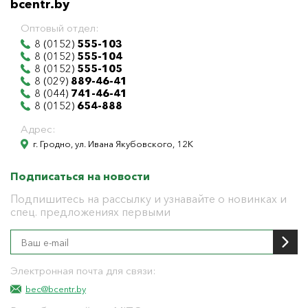
bcentr.by
Оптовый отдел:
8 (0152)
555-103
8 (0152)
555-104
8 (0152)
555-105
8 (029)
889-46-41
8 (044)
741-46-41
8 (0152)
654-888
Адрес:
г. Гродно, ул. Ивана Якубовского, 12К
Подписаться на новости
Подпишитесь на рассылку и узнавайте о новинках и
спец. предложениях первыми
Электронная почта для связи:
bec@bcentr.by