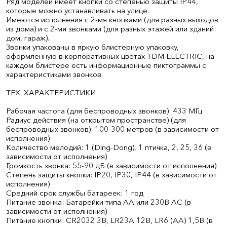
Ряд моделей имеет кнопки со степенью защиты IP44,
которые можно устанавливать на улице.
Имеются исполнения с 2-мя кнопками (для разных выходов
из дома) и с 2-мя звонками (для разных этажей или зданий:
дом, гараж).
Звонки упакованы в яркую блистерную упаковку,
оформленную в корпоративных цветах TDM ELECTRIC, на
каждом блистере есть информационные пиктограммы с
характеристиками звонков.
ТЕХ. ХАРАКТЕРИСТИКИ
Рабочая частота (для беспроводных звонков): 433 МГц
Радиус действия (на открытом пространстве) (для
беспроводных звонков): 100-300 метров (в зависимости от
исполнения)
Количество мелодий: 1 (Ding-Dong), 1 птичка, 2, 25, 36 (в
зависимости от исполнения)
Громкость звонка: 55-90 дБ (в зависимости от исполнения)
Степень защиты кнопки: IP20, IP30, IP44 (в зависимости от
исполнения)
Средний срок службы батареек: 1 год
Питание звонка: Батарейки типа АА или 230В АС (в
зависимости от исполнения)
Питание кнопки: CR2032 3В, LR23A 12В, LR6 (АА) 1,5В (в