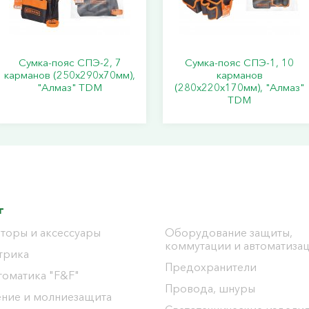
Сумка-пояс СПЭ-2, 7
Сумка-пояс СПЭ-1, 10
карманов (250х290х70мм),
карманов
"Алмаз" TDM
(280х220х170мм), "Алмаз"
TDM
г
торы и аксессуары
Оборудование защиты,
коммутации и автоматиза
трика
Предохранители
томатика "F&F"
Провода, шнуры
ение и молниезащита