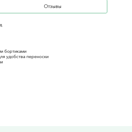
Отзывы
д
ми бортиками
ля удобства переноски
ми