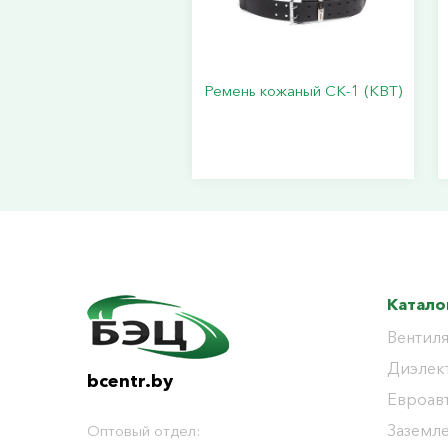
Ремень кожаный СК-1 (КВТ)
Катало
Вентиля
Диэлек
bcentr.by
Евроав
Заземл
Оптовый отдел: