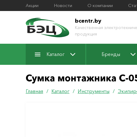
Акции
Новости
О компании
Ста
bcentr.by
Качественная электротехниче
продукция
Каталог
Бренды
Сумка монтажника С-05
Главная
/
Каталог
/
Инструменты
/
Экипир