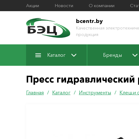
Акции
Новости
О компании
Ста
bcentr.by
Качественная электротехниче
продукция
Каталог
Бренды
Пресс гидравлический 
Главная
/
Каталог
/
Инструменты
/
Клещи 