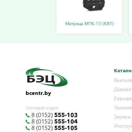
Матрица МПК-10 (КВТ)
Катало
Вентиля
Диэлек
bcentr.by
Евроав
Заземл
Оптовый отдел:
8 (0152)
555-103
Звонки
8 (0152)
555-104
Инстру
8 (0152)
555-105