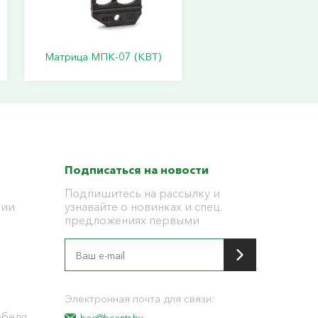
Матрица МПК-07 (КВТ)
Подписаться на новости
Подпишитесь на рассылку и
ции
узнавайте о новинках и спец.
предложениях первыми
я
Электронная почта для связи:
абеля
bec@bcentr.by