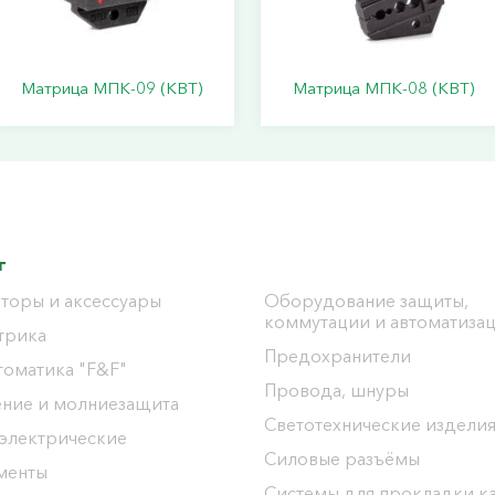
Матрица МПК-09 (КВТ)
Матрица МПК-08 (КВТ)
г
торы и аксессуары
Оборудование защиты,
коммутации и автоматиза
трика
Предохранители
томатика "F&F"
Провода, шнуры
ение и молниезащита
Светотехнические издели
 электрические
Силовые разъёмы
менты
Системы для прокладки к