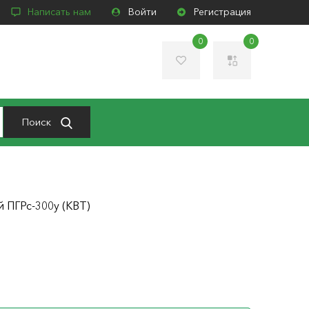
Написать нам
Войти
Регистрация
0
0
Поиск
 ПГРс-300у (КВТ)