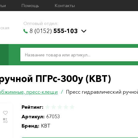
тьи
Помощь
Контакты
Оптовый отдел:
ская
8 (0152)
555-103
ручной ПГРс-300у (КВТ)
обжимные, пресс-клещи
/
Пресс гидравлический ручной
Рейтинг:
Артикул:
67053
Бренд:
КВТ