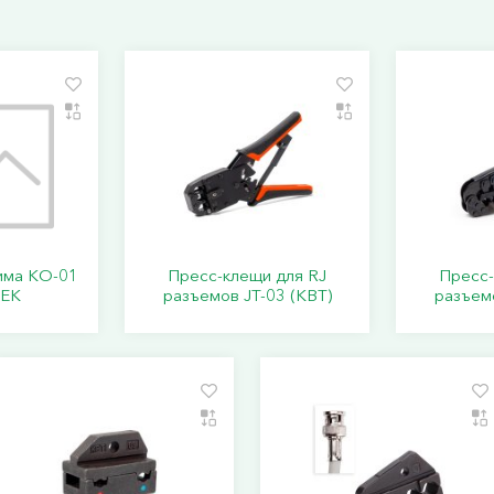
има КО-01
Пресс-клещи для RJ
Пресс-
IEK
разъемов JT-03 (КВТ)
разъемо