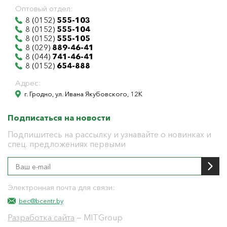
Оптовый отдел:
8 (0152)
555-103
8 (0152)
555-104
8 (0152)
555-105
8 (029)
889-46-41
8 (044)
741-46-41
8 (0152)
654-888
Адрес:
г. Гродно, ул. Ивана Якубовского, 12К
Подписаться на новости
Подпишитесь на рассылку и узнавайте о новинках и
спец. предложениях первыми
Электронная почта для связи:
bec@bcentr.by
Разработка сайта
— MITGroup