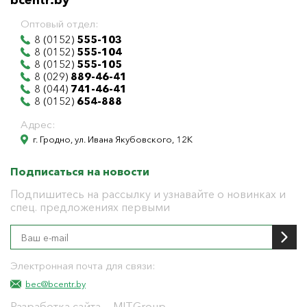
bcentr.by
Оптовый отдел:
8 (0152)
555-103
8 (0152)
555-104
8 (0152)
555-105
8 (029)
889-46-41
8 (044)
741-46-41
8 (0152)
654-888
Адрес:
г. Гродно, ул. Ивана Якубовского, 12К
Подписаться на новости
Подпишитесь на рассылку и узнавайте о новинках и
спец. предложениях первыми
Электронная почта для связи:
bec@bcentr.by
Разработка сайта
— MITGroup