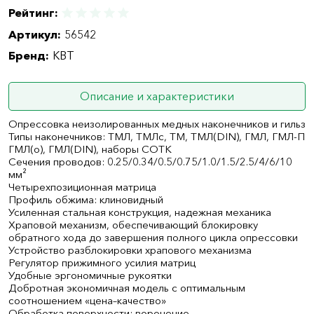
Рейтинг:
Артикул:
56542
Бренд:
КВТ
Описание и характеристики
Опрессовка неизолированных медных наконечников и гильз
Типы наконечников: ТМЛ, ТМЛс, ТМ, ТМЛ(DIN), ГМЛ, ГМЛ-П
ГМЛ(о), ГМЛ(DIN), наборы СОТК
Сечения проводов: 0.25/0.34/0.5/0.75/1.0/1.5/2.5/4/6/10
мм²
Четырехпозиционная матрица
Профиль обжима: клиновидный
Усиленная стальная конструкция, надежная механика
Храповой механизм, обеспечивающий блокировку
обратного хода до завершения полного цикла опрессовки
Устройство разблокировки храпового механизма
Регулятор прижимного усилия матриц
Удобные эргономичные рукоятки
Добротная экономичная модель с оптимальным
соотношением «цена–качество»
Обработка поверхности: воронение