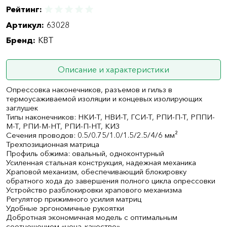
Рейтинг:
Артикул:
63028
Бренд:
КВТ
Описание и характеристики
Опрессовка наконечников, разъемов и гильз в
термоусаживаемой изоляции и концевых изолирующих
заглушек
Типы наконечников: НКИ-Т, НВИ-Т, ГСИ-Т, РПИ-П-Т, РППИ-
М-Т, РПИ-М-НТ, РПИ-П-НТ, КИЗ
Сечения проводов: 0.5/0.75/1.0/1.5/2.5/4/6 мм²
Трехпозиционная матрица
Профиль обжима: овальный, одноконтурный
Усиленная стальная конструкция, надежная механика
Храповой механизм, обеспечивающий блокировку
обратного хода до завершения полного цикла опрессовки
Устройство разблокировки храпового механизма
Регулятор прижимного усилия матриц
Удобные эргономичные рукоятки
Добротная экономичная модель с оптимальным
соотношением «цена–качество»