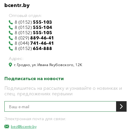
bcentr.by
Оптовый отдел:
8 (0152)
555-103
8 (0152)
555-104
8 (0152)
555-105
8 (029)
889-46-41
8 (044)
741-46-41
8 (0152)
654-888
Адрес:
г. Гродно, ул. Ивана Якубовского, 12К
Подписаться на новости
Подпишитесь на рассылку и узнавайте о новинках и
спец. предложениях первыми
Электронная почта для связи:
bec@bcentr.by