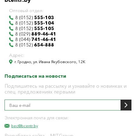
bcentr.by
Оптовый отдел:
8 (0152)
555-103
8 (0152)
555-104
8 (0152)
555-105
8 (029)
889-46-41
8 (044)
741-46-41
8 (0152)
654-888
Адрес:
г. Гродно, ул. Ивана Якубовского, 12К
Подписаться на новости
Подпишитесь на рассылку и узнавайте о новинках и
спец. предложениях первыми
Электронная почта для связи:
bec@bcentr.by
Разработка сайта
— MITGroup