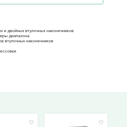
х и двойных втулочных наконечников
еры диапазона
в втулочных наконечников
рессовки