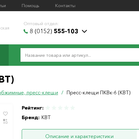
тьи
Помощь
Контакты
Оптовый отдел:
ская
8 (0152)
555-103
ВТ)
обжимные, пресс-клещи
/
Пресс-клещи ПКВк-6 (КВТ)
Рейтинг:
Бренд:
КВТ
Описание и характеристики