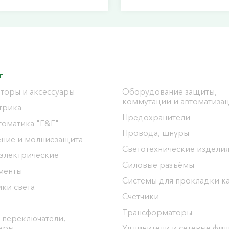
г
торы и аксессуары
Оборудование защиты,
коммутации и автоматиза
трика
Предохранители
томатика "F&F"
Провода, шнуры
ение и молниезащита
Светотехнические издели
 электрические
Силовые разъёмы
менты
Системы для прокладки к
ки света
Счетчики
Трансформаторы
 переключатели,
уары
Удлинители и сетевые фи