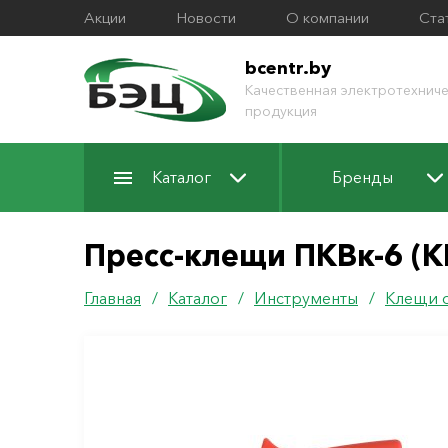
Акции
Новости
О компании
Ста
bcentr.by
Качественная электротехниче
продукция
Каталог
Бренды
Пресс-клещи ПКВк-6 (К
Главная
/
Каталог
/
Инструменты
/
Клещи 