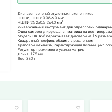
Диапазон сечений втулочных наконечников:
НШВИ, НШВ: 0.08–6.0 мм²
НШВИ(2): 2х0.5–2х4.0 мм²
Универсальный инструмент для опрессовки одинарны
Одна саморегулирующаяся матрица на все типоразм
Модель ПКВк-6 перекрывает диапазон из 16 размеро
Квадратный профиль обжима с рифлением
Храповой механизм, гарантирующий полный цикл оп
Регулятор прижимного усилия матриц
Длина: 175 мм
Вес: 380 г