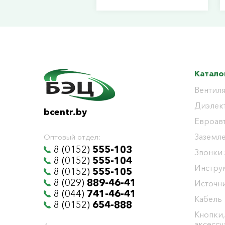
Катало
Вентиля
Диэлек
bcentr.by
Евроав
Заземл
Оптовый отдел:
8 (0152)
555-103
Звонки
8 (0152)
555-104
Инстру
8 (0152)
555-105
8 (029)
889-46-41
Источни
8 (044)
741-46-41
Кабель
8 (0152)
654-888
Кнопки,
аксесс