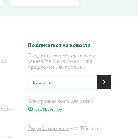
Подписаться на новости
Подпишитесь на рассылку и
ции
узнавайте о новинках и спец.
предложениях первыми
я
Электронная почта для связи:
абеля
bec@bcentr.by
Разработка сайта
— MITGroup
льтры