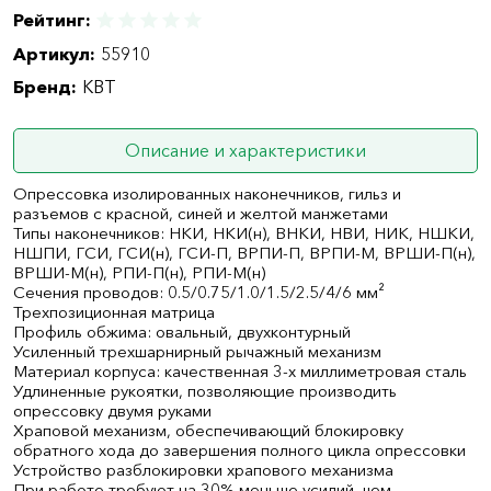
Рейтинг:
Артикул:
55910
Бренд:
КВТ
Описание и характеристики
Опрессовка изолированных наконечников, гильз и
разъемов с красной, синей и желтой манжетами
Типы наконечников: НКИ, НКИ(н), ВНКИ, НВИ, НИК, НШКИ,
НШПИ, ГСИ, ГСИ(н), ГСИ-П, ВРПИ-П, ВРПИ-М, ВРШИ-П(н),
ВРШИ-М(н), РПИ-П(н), РПИ-М(н)
Сечения проводов: 0.5/0.75/1.0/1.5/2.5/4/6 мм²
Трехпозиционная матрица
Профиль обжима: овальный, двухконтурный
Усиленный трехшарнирный рычажный механизм
Материал корпуса: качественная 3-х миллиметровая сталь
Удлиненные рукоятки, позволяющие производить
опрессовку двумя руками
Храповой механизм, обеспечивающий блокировку
обратного хода до завершения полного цикла опрессовки
Устройство разблокировки храпового механизма
При работе требуют на 30% меньше усилий, чем