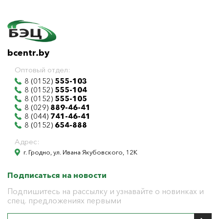
bcentr.by
Оптовый отдел:
8 (0152)
555-103
8 (0152)
555-104
8 (0152)
555-105
8 (029)
889-46-41
8 (044)
741-46-41
8 (0152)
654-888
Адрес:
г. Гродно, ул. Ивана Якубовского, 12К
Подписаться на новости
Подпишитесь на рассылку и узнавайте о новинках и
спец. предложениях первыми