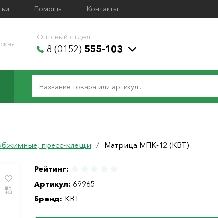
тьи
Помощь
Контакты
Оптовый отдел:
ская
8 (0152)
555-103
обжимные, пресс-клещи
/
Матрица МПК-12 (КВТ)
Рейтинг:
Артикул:
69965
Бренд:
КВТ