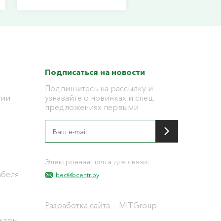
Подписаться на новости
Подпишитесь на рассылку и
ции
узнавайте о новинках и спец.
предложениях первыми
я
Электронная почта для связи:
абеля
bec@bcentr.by
Разработка сайта
— MITGroup
льтры