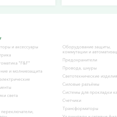
г
торы и аксессуары
Оборудование защиты,
коммутации и автоматиза
трика
Предохранители
томатика "F&F"
Провода, шнуры
ение и молниезащита
Светотехнические издели
 электрические
Силовые разъёмы
менты
Системы для прокладки к
ки света
Счетчики
Трансформаторы
 переключатели,
уары
Удлинители и сетевые фи