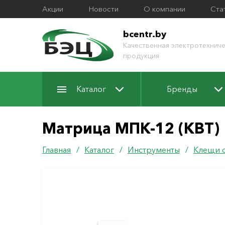
Акции
Новости
О компании
Ста
bcentr.by
Качественная электротехниче
продукция
Каталог
Бренды
Матрица МПК-12 (КВТ)
Главная
/
Каталог
/
Инструменты
/
Клещи 