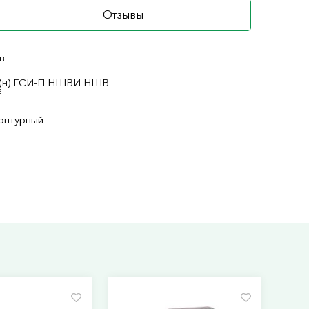
Отзывы
в
(н) ГСИ-П НШВИ НШВ
²
контурный