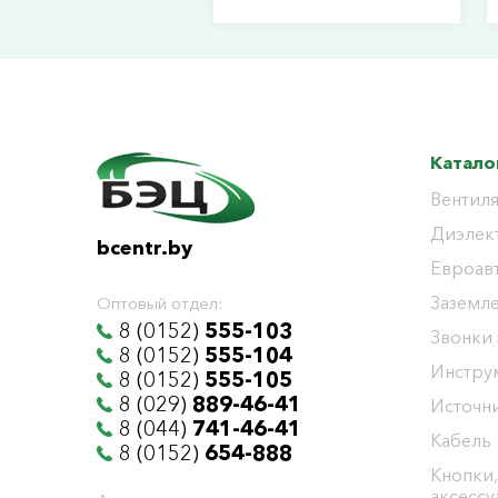
Катало
Вентиля
Диэлек
bcentr.by
Евроав
Заземл
Оптовый отдел:
8 (0152)
555-103
Звонки
8 (0152)
555-104
Инстру
8 (0152)
555-105
8 (029)
889-46-41
Источни
8 (044)
741-46-41
Кабель
8 (0152)
654-888
Кнопки,
аксесс