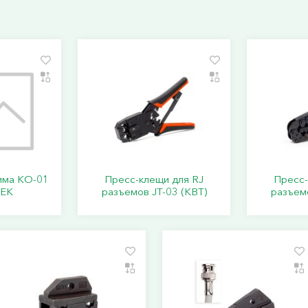
има КО-01
Пресс-клещи для RJ
Пресс-
IEK
разъемов JT-03 (КВТ)
разъемо