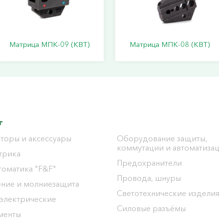
Матрица МПК-09 (КВТ)
Матрица МПК-08 (КВТ)
г
торы и аксессуары
Оборудование защиты,
коммутации и автоматиза
трика
Предохранители
томатика "F&F"
Провода, шнуры
ение и молниезащита
Светотехнические издели
 электрические
Силовые разъёмы
менты