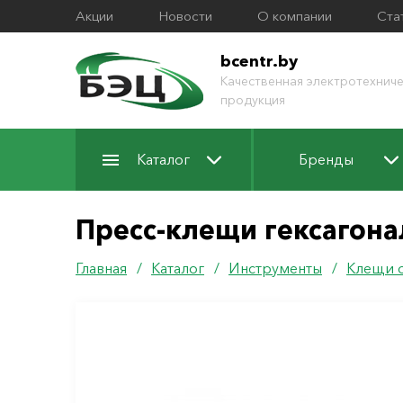
Акции
Новости
О компании
Ста
bcentr.by
Качественная электротехниче
продукция
Каталог
Бренды
Пресс-клещи гексагона
Главная
/
Каталог
/
Инструменты
/
Клещи 