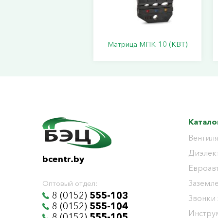
Матрица МПК-10 (КВТ)
Катало
Вентиля
Диэлек
bcentr.by
Евроав
Заземл
Оптовый отдел:
8 (0152)
555-103
Звонки
8 (0152)
555-104
Инстру
8 (0152)
555-105