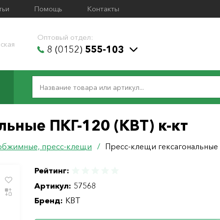
тьи
Помощь
Контакты
Оптовый отдел:
ская
8 (0152)
555-103
льные ПКГ-120 (КВТ) к-кт
обжимные, пресс-клещи
/
Пресс-клещи гексагональные П
Рейтинг:
Артикул:
57568
Бренд:
КВТ