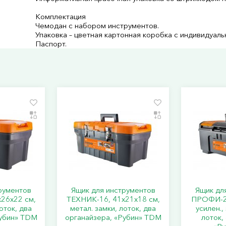
Комплектация
Чемодан с набором инструментов.
Упаковка – цветная картонная коробка с индивидуал
Паспорт.
рументов
Ящик для инструментов
Ящик дл
26х22 см,
ТЕХНИК-16, 41х21х18 см,
ПРОФИ-24
оток, два
метал. замки, лоток, два
усилен.,
Рубин» TDM
органайзера, «Рубин» TDM
лоток,