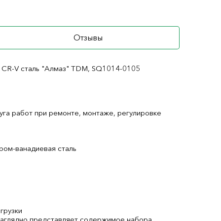
Отзывы
, CR-V сталь "Алмаз" TDM, SQ1014-0105
га работ при ремонте, монтаже, регулировке
хром-ванадиевая сталь
грузки
наглядно представляет содержимое набора