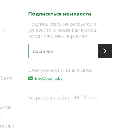
Подписаться на новости
Подпишитесь на рассылку и
ции
узнавайте о новинках и спец.
предложениях первыми
я
Электронная почта для связи:
абеля
bec@bcentr.by
Разработка сайта
— MITGroup
льтры
ы
елия и