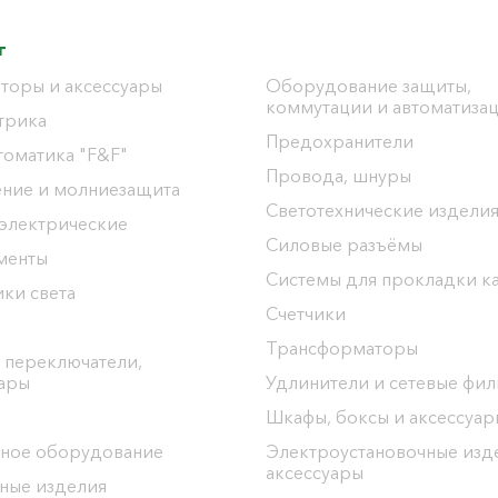
г
торы и аксессуары
Оборудование защиты,
коммутации и автоматиза
трика
Предохранители
томатика "F&F"
Провода, шнуры
ение и молниезащита
Светотехнические издели
 электрические
Силовые разъёмы
менты
Системы для прокладки к
ки света
Счетчики
Трансформаторы
 переключатели,
уары
Удлинители и сетевые фи
Шкафы, боксы и аксессуар
ное оборудование
Электроустановочные изд
аксессуары
ные изделия