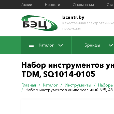
Акции
Новости
О компании
Ста
bcentr.by
Качественная электротехниче
продукция
Каталог
Бренды
Набор инструментов ун
TDM, SQ1014-0105
Главная
/
Каталог
/
Инструменты
/
Наборы
/
Набор инструментов универсальный №5, 48 