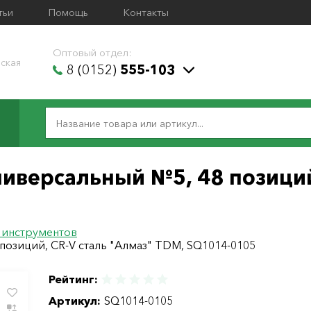
тьи
Помощь
Контакты
Оптовый отдел:
ская
8 (0152)
555-103
иверсальный №5, 48 позиций
 инструментов
позиций, CR-V сталь "Алмаз" TDM, SQ1014-0105
Рейтинг:
Артикул:
SQ1014-0105