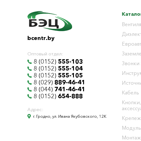
Катало
Вентиля
Диэлек
bcentr.by
Евроав
Заземл
Оптовый отдел:
8 (0152)
555-103
Звонки
8 (0152)
555-104
Инстру
8 (0152)
555-105
8 (029)
889-46-41
Источни
8 (044)
741-46-41
Кабель
8 (0152)
654-888
Кнопки,
аксесс
Адрес:
г. Гродно, ул. Ивана Якубовского, 12К
Крепеж
Модуль
Монтаж