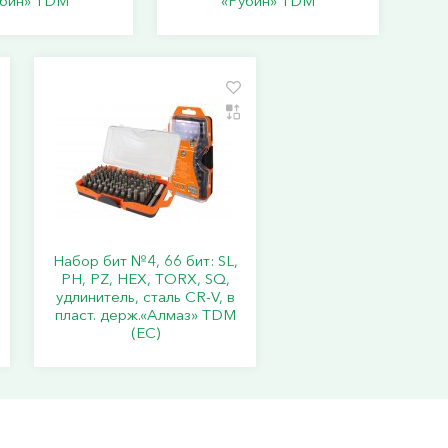
убин» TDM
«Рубин» TDM
Набор бит №4, 66 бит: SL,
PH, PZ, HEX, TORX, SQ,
удлинитель, сталь CR-V, в
пласт. держ.«Алмаз» TDM
(ЕС)