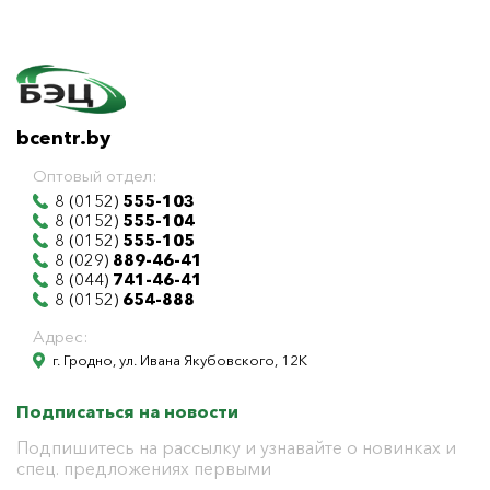
bcentr.by
Оптовый отдел:
8 (0152)
555-103
8 (0152)
555-104
8 (0152)
555-105
8 (029)
889-46-41
8 (044)
741-46-41
8 (0152)
654-888
Адрес:
г. Гродно, ул. Ивана Якубовского, 12К
Подписаться на новости
Подпишитесь на рассылку и узнавайте о новинках и
спец. предложениях первыми