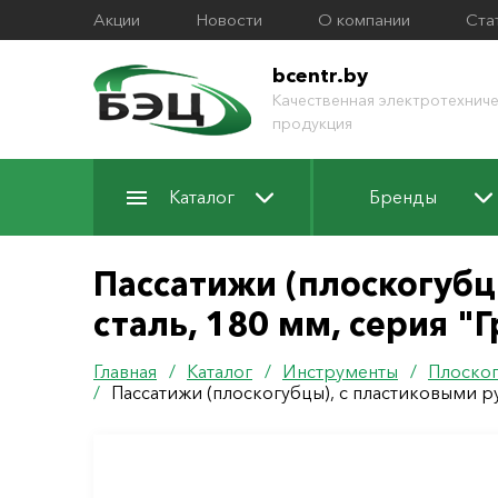
Акции
Новости
О компании
Ста
bcentr.by
Качественная электротехниче
продукция
Каталог
Бренды
Пассатижи (плоскогубц
сталь, 180 мм, серия "
Главная
/
Каталог
/
Инструменты
/
Плоског
/
Пассатижи (плоскогубцы), с пластиковыми ру