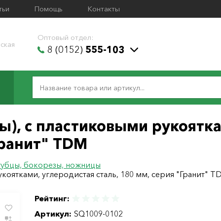
тьи
Помощь
Контакты
Оптовый отдел:
ская
8 (0152)
555-103
ы), с пластиковыми рукоятк
Гранит" TDM
убцы, бокорезы, ножницы
коятками, углеродистая сталь, 180 мм, серия "Гранит" T
Рейтинг:
Артикул:
SQ1009-0102