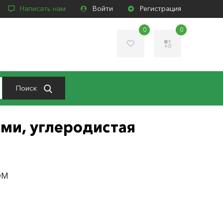
Написать нам
Войти
Регистрация
0
0
Поиск
ами, углеродистая
DM