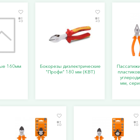
вые 160мм
Бокорезы диэлектрические
Пассатижи 
"Профи" 180 мм (КВТ)
пластиков
углероди
мм, сери