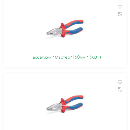
Пассатижи "Мастер"160мм " (КВТ)