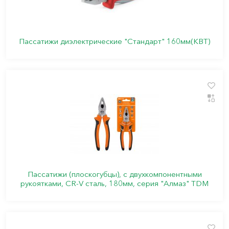
Пассатижи диэлектрические "Стандарт" 160мм(КВТ)
Пассатижи (плоскогубцы), с двухкомпонентными
рукоятками, CR-V сталь, 180мм, серия "Алмаз" TDM