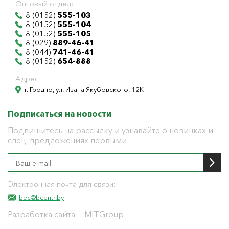
Оптовый отдел:
8 (0152)
555-103
8 (0152)
555-104
8 (0152)
555-105
8 (029)
889-46-41
8 (044)
741-46-41
8 (0152)
654-888
Адрес:
г. Гродно, ул. Ивана Якубовского, 12К
Подписаться на новости
Подпишитесь на рассылку и узнавайте о новинках и
спец. предложениях первыми
Электронная почта для связи:
bec@bcentr.by
Разработка сайта
— MITGroup