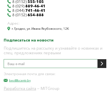
8 (0152)
555-105
8 (029)
889-46-41
8 (044)
741-46-41
8 (0152)
654-888
Адрес:
г. Гродно, ул. Ивана Якубовского, 12К
Подписаться на новости
Подпишитесь на рассылку и узнавайте о новинках и
спец. предложениях первыми
Электронная почта для связи:
bec@bcentr.by
Разработка сайта
— MITGroup
Общество с ограниченной ответственностью
"БелЭнергоЦентр"
Юридический адрес г. Гродно ул. И.Якубовского 12 к
тел: 8(0152) 555-104