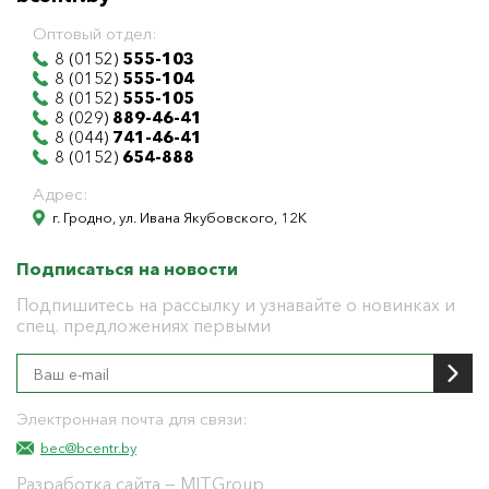
Оптовый отдел:
8 (0152)
555-103
8 (0152)
555-104
8 (0152)
555-105
8 (029)
889-46-41
8 (044)
741-46-41
8 (0152)
654-888
Адрес:
г. Гродно, ул. Ивана Якубовского, 12К
Подписаться на новости
Подпишитесь на рассылку и узнавайте о новинках и
спец. предложениях первыми
Электронная почта для связи:
bec@bcentr.by
Разработка сайта
— MITGroup