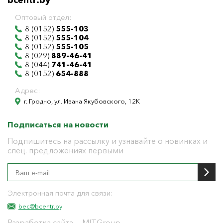
bcentr.by
Оптовый отдел:
8 (0152)
555-103
8 (0152)
555-104
8 (0152)
555-105
8 (029)
889-46-41
8 (044)
741-46-41
8 (0152)
654-888
Адрес:
г. Гродно, ул. Ивана Якубовского, 12К
Подписаться на новости
Подпишитесь на рассылку и узнавайте о новинках и
спец. предложениях первыми
Электронная почта для связи:
bec@bcentr.by
Разработка сайта
— MITGroup