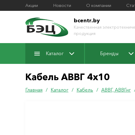
Акции
Новости
О компании
Ста
bcentr.by
Качественная электротехниче
продукция
Каталог
Бренды
Кабель АВВГ 4х10
Главная
/
Каталог
/
Кабель
/
АВВГ, АВВГнг