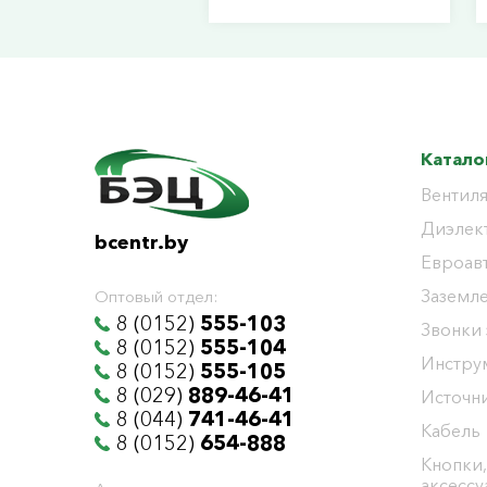
Катало
Вентиля
Диэлек
bcentr.by
Евроав
Заземл
Оптовый отдел:
8 (0152)
555-103
Звонки
8 (0152)
555-104
Инстру
8 (0152)
555-105
8 (029)
889-46-41
Источни
8 (044)
741-46-41
Кабель
8 (0152)
654-888
Кнопки,
аксесс