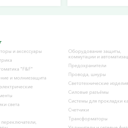
г
торы и аксессуары
Оборудование защиты,
коммутации и автоматиза
трика
Предохранители
томатика "F&F"
Провода, шнуры
ение и молниезащита
Светотехнические издели
 электрические
Силовые разъёмы
менты
Системы для прокладки к
ки света
Счетчики
Трансформаторы
 переключатели,
уары
Удлинители и сетевые фи