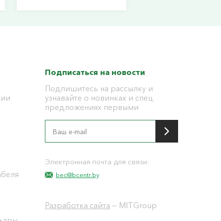
Подписаться на новости
Подпишитесь на рассылку и
ции
узнавайте о новинках и спец.
предложениях первыми
я
Электронная почта для связи:
абеля
bec@bcentr.by
Разработка сайта
— MITGroup
льтры