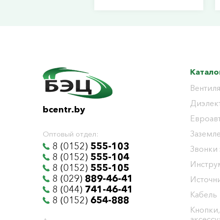
Катало
Вентиля
Диэлек
bcentr.by
Евроав
Заземл
Оптовый отдел:
8 (0152)
555-103
Звонки
8 (0152)
555-104
Инстру
8 (0152)
555-105
8 (029)
889-46-41
Источни
8 (044)
741-46-41
Кабель
8 (0152)
654-888
Кнопки,
аксесс