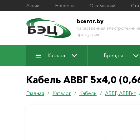
Акции
Новости
О компании
Ста
bcentr.by
Качественная электротехниче
продукция
Каталог
Бренды
Кабель АВВГ 5х4,0 (0,6
Главная
/
Каталог
/
Кабель
/
АВВГ, АВВГнг