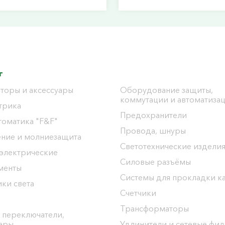
г
торы и аксессуары
Оборудование защиты,
коммутации и автоматиза
трика
Предохранители
томатика "F&F"
Провода, шнуры
ение и молниезащита
Светотехнические издели
 электрические
Силовые разъёмы
менты
Системы для прокладки к
ки света
Счетчики
Трансформаторы
 переключатели,
уары
Удлинители и сетевые фи