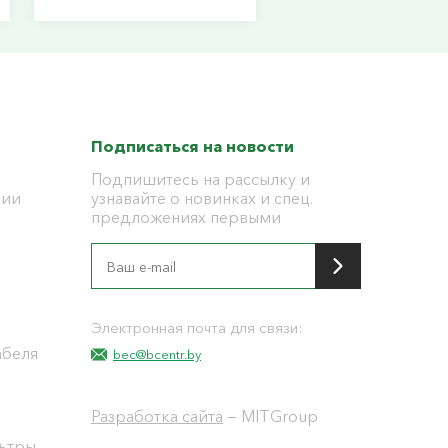
Подписаться на новости
Подпишитесь на рассылку и
ции
узнавайте о новинках и спец.
предложениях первыми
я
Электронная почта для связи:
абеля
bec@bcentr.by
Разработка сайта
— MITGroup
льтры