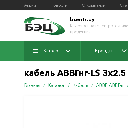
Акции
Новости
О компании
Ста
bcentr.by
Качественная электротехниче
продукция
Каталог
Бренды
кабель АВВГнг-LS 3х2.5
Главная
/
Каталог
/
Кабель
/
АВВГ, АВВГнг