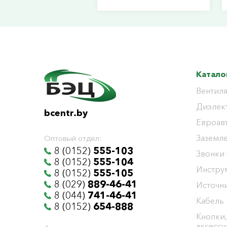
Катало
Вентиля
Диэлек
bcentr.by
Евроав
Заземл
Оптовый отдел:
8 (0152)
555-103
Звонки
8 (0152)
555-104
Инстру
8 (0152)
555-105
8 (029)
889-46-41
Источни
8 (044)
741-46-41
Кабель
8 (0152)
654-888
Кнопки,
аксесс