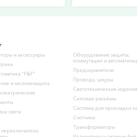
г
торы и аксессуары
Оборудование защиты,
коммутации и автоматиза
трика
Предохранители
томатика "F&F"
Провода, шнуры
ение и молниезащита
Светотехнические издели
 электрические
Силовые разъёмы
менты
Системы для прокладки к
ки света
Счетчики
Трансформаторы
 переключатели,
уары
Удлинители и сетевые фи