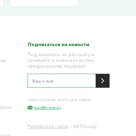
Подписаться на новости
Подпишитесь на рассылку и
ции
узнавайте о новинках и спец.
предложениях первыми
я
Электронная почта для связи:
абеля
bec@bcentr.by
Разработка сайта
— MITGroup
льтры