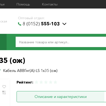
тьи
Помощь
Контакты
Оптовый отдел:
ская
8 (0152)
555-103
35 (ож)
/
Кабель АВВГнг(А)-LS 1х35 (ож)
Рейтинг:
Описание и характеристики