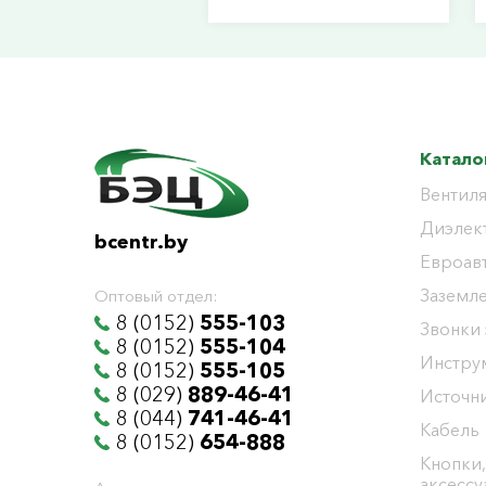
Катало
Вентиля
Диэлек
bcentr.by
Евроав
Заземл
Оптовый отдел:
8 (0152)
555-103
Звонки
8 (0152)
555-104
Инстру
8 (0152)
555-105
8 (029)
889-46-41
Источни
8 (044)
741-46-41
Кабель
8 (0152)
654-888
Кнопки,
аксесс