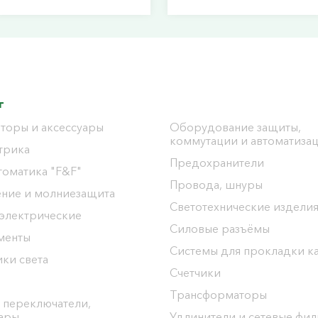
г
торы и аксессуары
Оборудование защиты,
коммутации и автоматиза
трика
Предохранители
томатика "F&F"
Провода, шнуры
ение и молниезащита
Светотехнические издели
 электрические
Силовые разъёмы
менты
Системы для прокладки к
ки света
Счетчики
Трансформаторы
 переключатели,
уары
Удлинители и сетевые фи