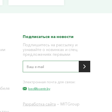
Подписаться на новости
Подпишитесь на рассылку и
ции
узнавайте о новинках и спец.
предложениях первыми
я
Электронная почта для связи:
абеля
bec@bcentr.by
Разработка сайта
— MITGroup
льтры