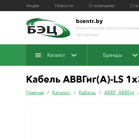
Акции
Новости
О компании
Ста
bcentr.by
Качественная электротехниче
продукция
Каталог
Бренды
Кабель АВВГнг(А)-LS 1х
Главная
/
Каталог
/
Кабель
/
АВВГ, АВВГнг