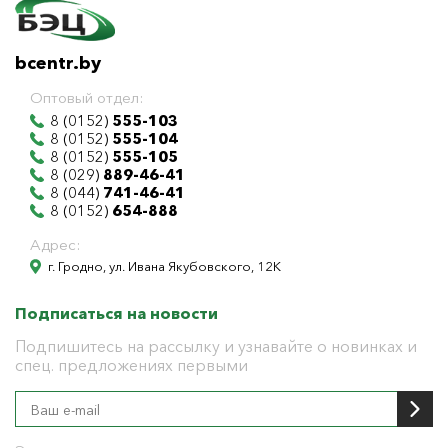
bcentr.by
Оптовый отдел:
8 (0152)
555-103
8 (0152)
555-104
8 (0152)
555-105
8 (029)
889-46-41
8 (044)
741-46-41
8 (0152)
654-888
Адрес:
г. Гродно, ул. Ивана Якубовского, 12К
Подписаться на новости
Подпишитесь на рассылку и узнавайте о новинках и
спец. предложениях первыми