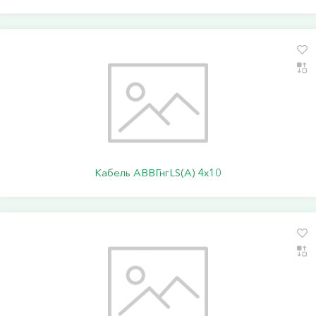
Кабель АВВГнгLS(А) 4х10