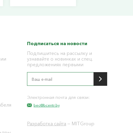
Подписаться на новости
Подпишитесь на рассылку и
ции
узнавайте о новинках и спец.
предложениях первыми
я
Электронная почта для связи:
абеля
bec@bcentr.by
Разработка сайта
— MITGroup
льтры