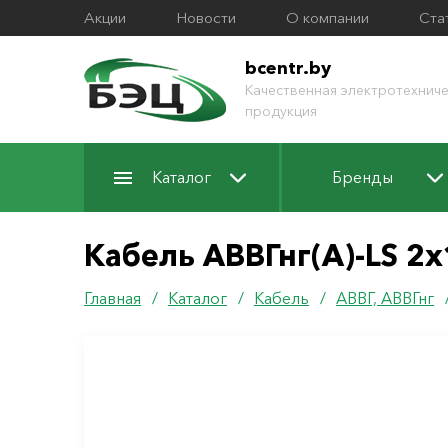
Акции
Новости
О компании
Ста
bcentr.by
Качественная электротехниче
продукция
Каталог
Бренды
Кабель АВВГнг(А)-LS 2х
Главная
/
Каталог
/
Кабель
/
АВВГ, АВВГнг