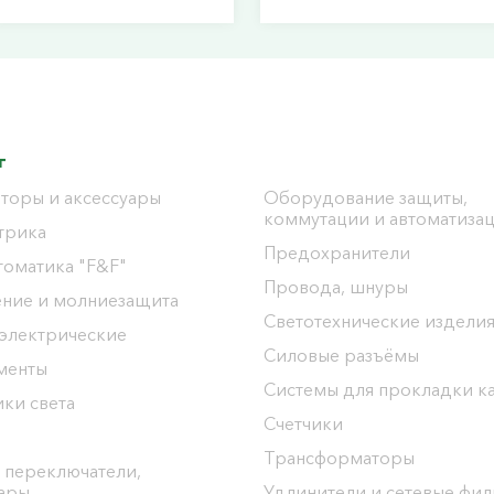
г
торы и аксессуары
Оборудование защиты,
коммутации и автоматиза
трика
Предохранители
томатика "F&F"
Провода, шнуры
ение и молниезащита
Светотехнические издели
 электрические
Силовые разъёмы
менты
Системы для прокладки к
ки света
Счетчики
Трансформаторы
 переключатели,
уары
Удлинители и сетевые фи