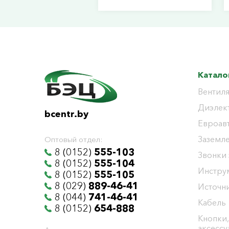
Катало
Вентиля
Диэлек
bcentr.by
Евроав
Заземл
Оптовый отдел:
8 (0152)
555-103
Звонки
8 (0152)
555-104
Инстру
8 (0152)
555-105
8 (029)
889-46-41
Источни
8 (044)
741-46-41
Кабель
8 (0152)
654-888
Кнопки,
аксесс