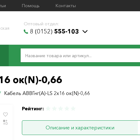
тьи
Помощь
Контакты
Оптовый отдел:
ская
8 (0152)
555-103
16 ок(N)-0,66
/
Кабель АВВГнг(А)-LS 2х16 ок(N)-0,66
Рейтинг:
Описание и характеристики