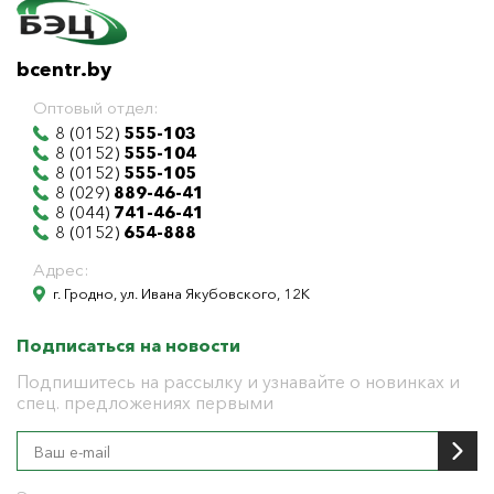
bcentr.by
Оптовый отдел:
8 (0152)
555-103
8 (0152)
555-104
8 (0152)
555-105
8 (029)
889-46-41
8 (044)
741-46-41
8 (0152)
654-888
Адрес:
г. Гродно, ул. Ивана Якубовского, 12К
Подписаться на новости
Подпишитесь на рассылку и узнавайте о новинках и
спец. предложениях первыми