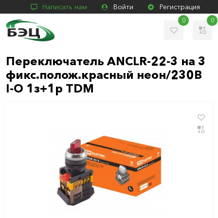
Написать нам
Войти
Регистрация
0
0
Переключатель АNСLR-22-3 на 3
фикс.полож.красный неон/230В
I-O 1з+1р TDM