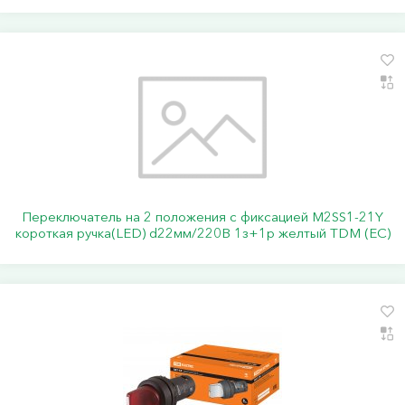
Переключатель на 2 положения с фиксацией M2SS1-21Y
короткая ручка(LED) d22мм/220B 1з+1р желтый TDM (ЕС)