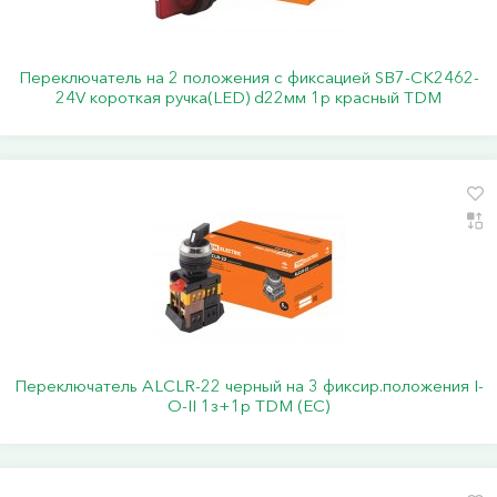
Переключатель на 2 положения с фиксацией SB7-CK2462-
24V короткая ручка(LED) d22мм 1р красный TDM
Переключатель АLСLR-22 черный на 3 фиксир.положения I-
O-II 1з+1р TDM (ЕС)