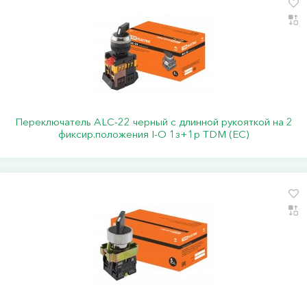
Переключатель АLС-22 черный с длинной рукояткой на 2
фиксир.положения I-O 1з+1р TDM (ЕС)