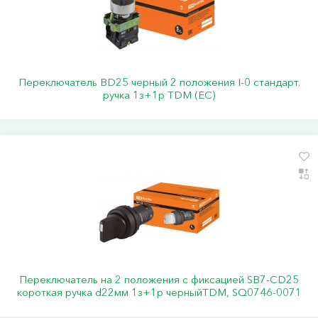
Переключатель BD25 черный 2 положения I-0 стандарт.
ручка 1з+1р TDM (ЕС)
Переключатель на 2 положения с фиксацией SB7-CD25
короткая ручка d22мм 1з+1р черныйTDM, SQ0746-0071