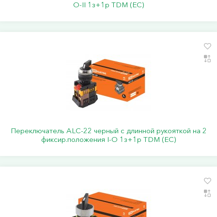
O-II 1з+1р TDM (ЕС)
Переключатель АLС-22 черный с длинной рукояткой на 2
фиксир.положения I-O 1з+1р TDM (ЕС)