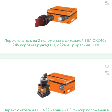
Переключатель на 2 положения с фиксацией SB7-CK2462-
24V короткая ручка(LED) d22мм 1р красный TDM
Переключатель АLСLR-22 черный на 3 фиксир.положения I-