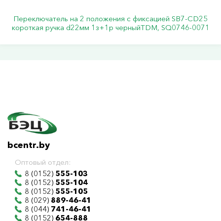
Переключатель на 2 положения с фиксацией SB7-CD25
короткая ручка d22мм 1з+1р черныйTDM, SQ0746-0071
bcentr.by
Оптовый отдел:
8 (0152)
555-103
8 (0152)
555-104
8 (0152)
555-105
8 (029)
889-46-41
8 (044)
741-46-41
8 (0152)
654-888