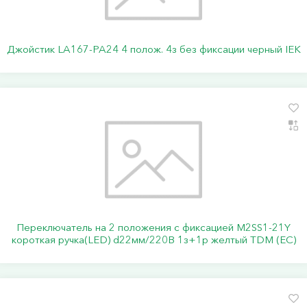
Джойстик LA167-PA24 4 полож. 4з без фиксации черный IEK
Переключатель на 2 положения с фиксацией M2SS1-21Y
короткая ручка(LED) d22мм/220B 1з+1р желтый TDM (ЕС)