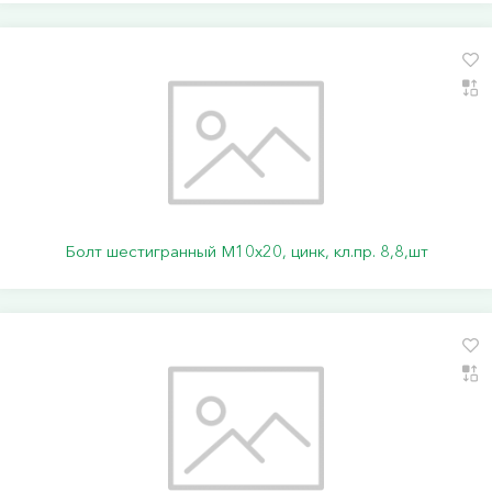
Болт шестигранный М10х20, цинк, кл.пр. 8,8,шт