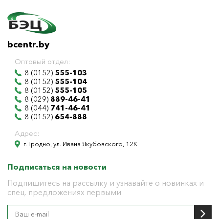
bcentr.by
Оптовый отдел:
8 (0152)
555-103
8 (0152)
555-104
8 (0152)
555-105
8 (029)
889-46-41
8 (044)
741-46-41
8 (0152)
654-888
Адрес:
г. Гродно, ул. Ивана Якубовского, 12К
Подписаться на новости
Подпишитесь на рассылку и узнавайте о новинках и
спец. предложениях первыми