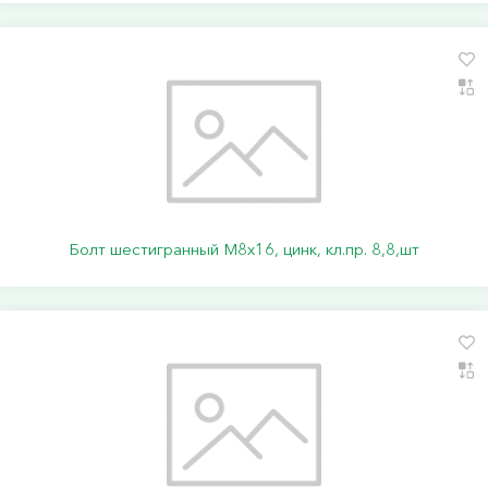
Болт шестигранный М8х16, цинк, кл.пр. 8,8,шт