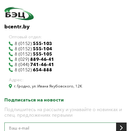
bcentr.by
Оптовый отдел:
8 (0152)
555-103
8 (0152)
555-104
8 (0152)
555-105
8 (029)
889-46-41
8 (044)
741-46-41
8 (0152)
654-888
Адрес:
г. Гродно, ул. Ивана Якубовского, 12К
Подписаться на новости
Подпишитесь на рассылку и узнавайте о новинках и
спец. предложениях первыми