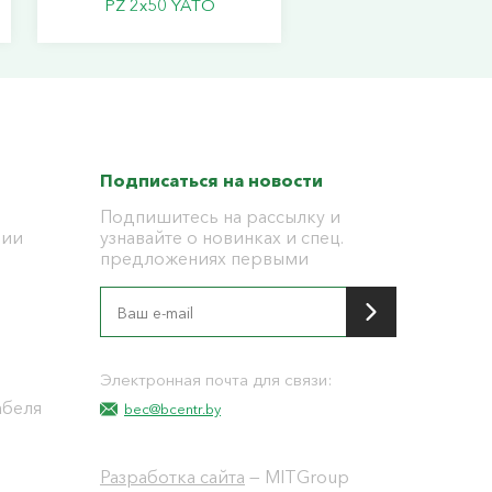
PZ 2х50 YATO
Подписаться на новости
Подпишитесь на рассылку и
ции
узнавайте о новинках и спец.
предложениях первыми
я
Электронная почта для связи:
абеля
bec@bcentr.by
Разработка сайта
— MITGroup