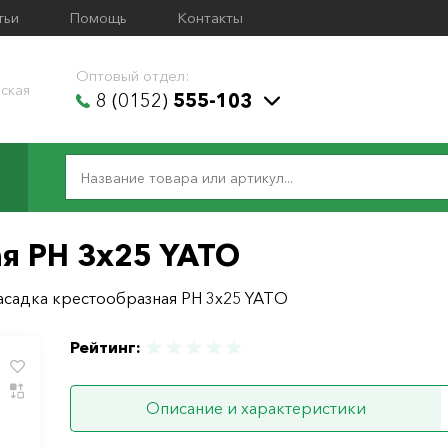
тьи
Помощь
Контакты
Оптовый отдел:
ская
8 (0152)
555-103
я PН 3х25 YATO
асадка крестообразная PН 3х25 YATO
Рейтинг:
Описание и характеристики