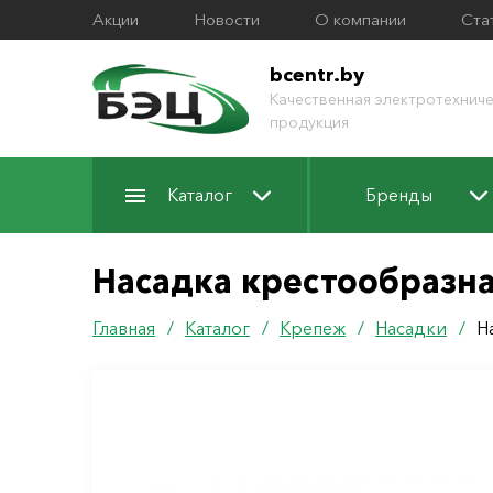
Акции
Новости
О компании
Ста
bcentr.by
Качественная электротехниче
продукция
Каталог
Бренды
Насадка крестообразна
Главная
/
Каталог
/
Крепеж
/
Насадки
/
Н