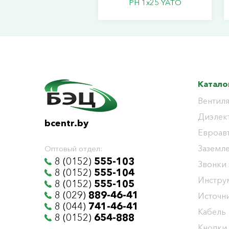
PН 1х25 YATO
Катало
Вентиля
Диэлек
bcentr.by
Евроав
Заземл
Оптовый отдел:
8 (0152)
555-103
Звонки
8 (0152)
555-104
Инстру
8 (0152)
555-105
8 (029)
889-46-41
Источни
8 (044)
741-46-41
Кабель
8 (0152)
654-888
Кнопки,