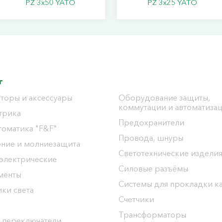
PZ 3х50 YATO
PZ 3х25 YATO
г
торы и аксессуары
Оборудование защиты,
коммутации и автоматиза
трика
Предохранители
томатика "F&F"
Провода, шнуры
ение и молниезащита
Светотехнические издели
 электрические
Силовые разъёмы
менты
Системы для прокладки к
ки света
Счетчики
Трансформаторы
 переключатели,