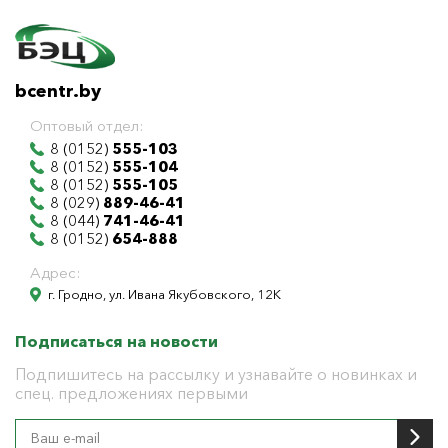
bcentr.by
Оптовый отдел:
8 (0152)
555-103
8 (0152)
555-104
8 (0152)
555-105
8 (029)
889-46-41
8 (044)
741-46-41
8 (0152)
654-888
Адрес:
г. Гродно, ул. Ивана Якубовского, 12К
Подписаться на новости
Подпишитесь на рассылку и узнавайте о новинках и
спец. предложениях первыми