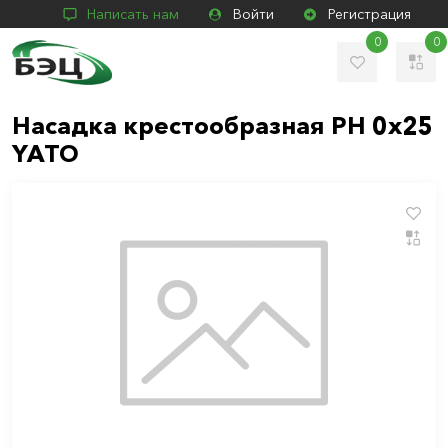
Написать нам
Войти
Регистрация
0
0
Насадка крестообразная PН 0х25
YATO