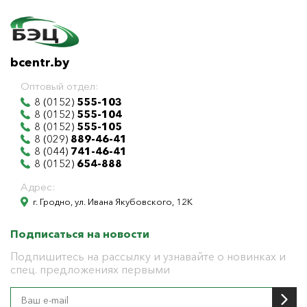
bcentr.by
Оптовый отдел:
8 (0152)
555-103
8 (0152)
555-104
8 (0152)
555-105
8 (029)
889-46-41
8 (044)
741-46-41
8 (0152)
654-888
Адрес:
г. Гродно, ул. Ивана Якубовского, 12К
Подписаться на новости
Подпишитесь на рассылку и узнавайте о новинках и
спец. предложениях первыми