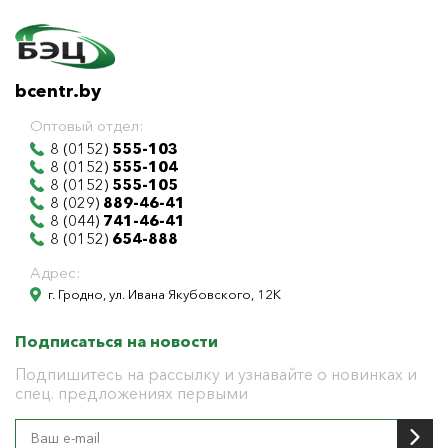
bcentr.by
Оптовый отдел:
8 (0152)
555-103
8 (0152)
555-104
8 (0152)
555-105
8 (029)
889-46-41
8 (044)
741-46-41
8 (0152)
654-888
Адрес:
г. Гродно, ул. Ивана Якубовского, 12К
Подписаться на новости
Подпишитесь на рассылку и узнавайте о новинках и
спец. предложениях первыми