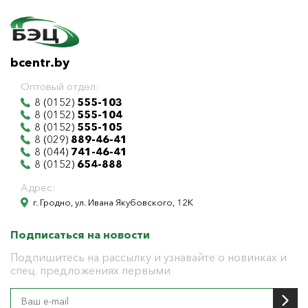
bcentr.by
Оптовый отдел:
8 (0152)
555-103
8 (0152)
555-104
8 (0152)
555-105
8 (029)
889-46-41
8 (044)
741-46-41
8 (0152)
654-888
Адрес:
г. Гродно, ул. Ивана Якубовского, 12К
Подписаться на новости
Подпишитесь на рассылку и узнавайте о новинках и
спец. предложениях первыми