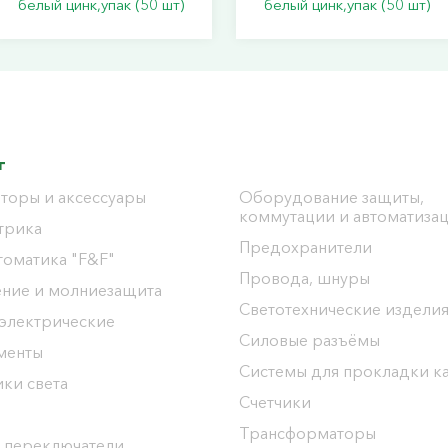
белый цинк,упак (50 шт)
белый цинк,упак (50 шт)
г
торы и аксессуары
Оборудование защиты,
коммутации и автоматиза
трика
Предохранители
томатика "F&F"
Провода, шнуры
ение и молниезащита
Светотехнические издели
 электрические
Силовые разъёмы
менты
Системы для прокладки к
ки света
Счетчики
Трансформаторы
 переключатели,