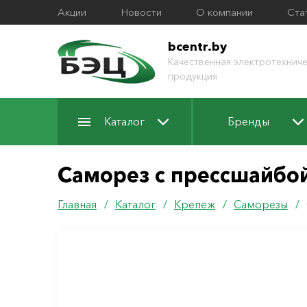
Акции
Новости
О компании
Ста
bcentr.by
Качественная электротехниче
продукция
Каталог
Бренды
Саморез с прессшайбой
Главная
/
Каталог
/
Крепеж
/
Саморезы
/