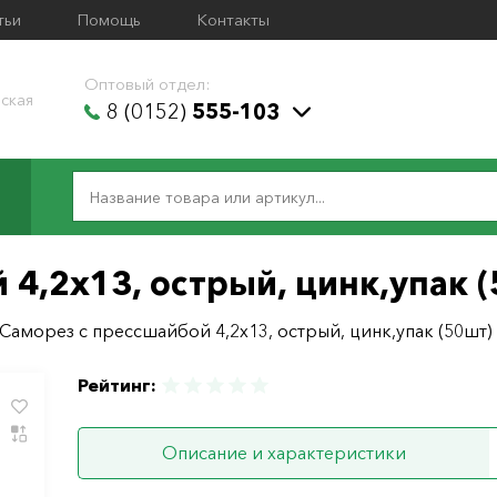
тьи
Помощь
Контакты
Оптовый отдел:
ская
8 (0152)
555-103
 4,2х13, острый, цинк,упак 
Саморез с прессшайбой 4,2х13, острый, цинк,упак (50шт)
Рейтинг:
Описание и характеристики