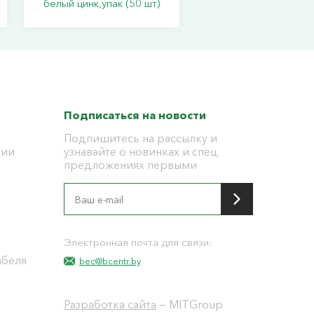
белый цинк,упак (50 шт)
Подписаться на новости
Подпишитесь на рассылку и
ции
узнавайте о новинках и спец.
предложениях первыми
я
Электронная почта для связи:
абеля
bec@bcentr.by
Разработка сайта
— MITGroup