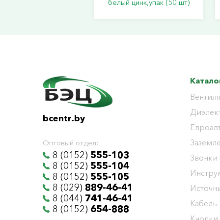
белый цинк,упак (50 шт)
Катало
Вентиля
Диэлек
bcentr.by
Евроав
Заземл
Оптовый отдел:
8 (0152)
555-103
Звонки
8 (0152)
555-104
Инстру
8 (0152)
555-105
8 (029)
889-46-41
Источни
8 (044)
741-46-41
Кабель
8 (0152)
654-888
Кнопки,