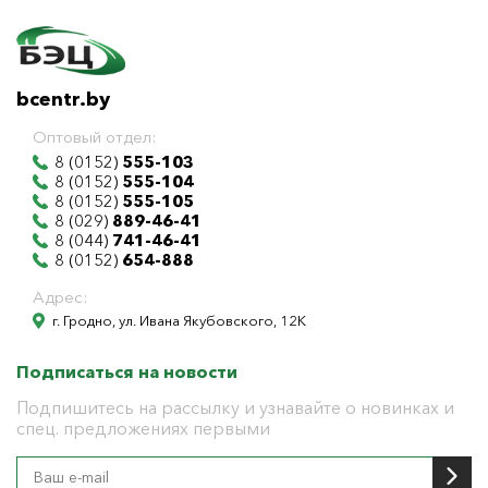
bcentr.by
Оптовый отдел:
8 (0152)
555-103
8 (0152)
555-104
8 (0152)
555-105
8 (029)
889-46-41
8 (044)
741-46-41
8 (0152)
654-888
Адрес:
г. Гродно, ул. Ивана Якубовского, 12К
Подписаться на новости
Подпишитесь на рассылку и узнавайте о новинках и
спец. предложениях первыми