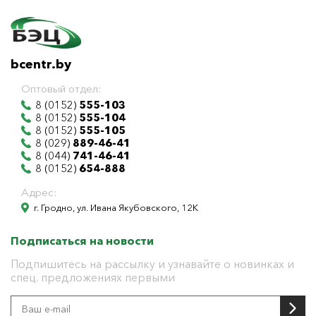
bcentr.by
Оптовый отдел:
8 (0152)
555-103
8 (0152)
555-104
8 (0152)
555-105
8 (029)
889-46-41
8 (044)
741-46-41
8 (0152)
654-888
Адрес:
г. Гродно, ул. Ивана Якубовского, 12К
Подписаться на новости
Подпишитесь на рассылку и узнавайте о новинках и
спец. предложениях первыми