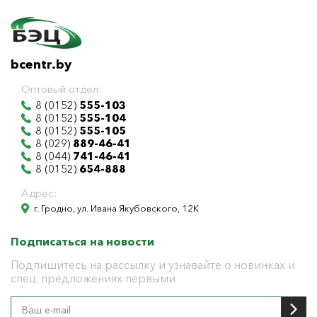
bcentr.by
Оптовый отдел:
8 (0152)
555-103
8 (0152)
555-104
8 (0152)
555-105
8 (029)
889-46-41
8 (044)
741-46-41
8 (0152)
654-888
Адрес:
г. Гродно, ул. Ивана Якубовского, 12К
Подписаться на новости
Подпишитесь на рассылку и узнавайте о новинках и
спец. предложениях первыми