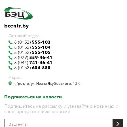
bcentr.by
Оптовый отдел:
8 (0152)
555-103
8 (0152)
555-104
8 (0152)
555-105
8 (029)
889-46-41
8 (044)
741-46-41
8 (0152)
654-888
Адрес:
г. Гродно, ул. Ивана Якубовского, 12К
Подписаться на новости
Подпишитесь на рассылку и узнавайте о новинках и
спец. предложениях первыми