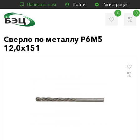
Написать нам
Войти
Регистрация
0
0
Сверло по металлу Р6М5
12,0х151