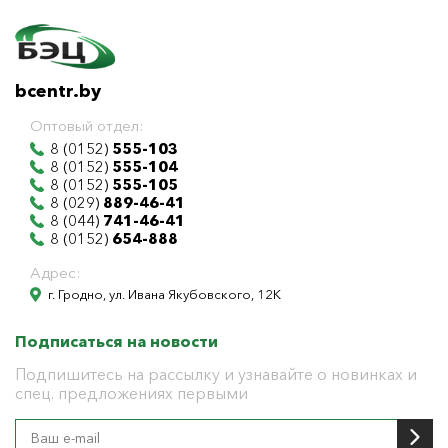
bcentr.by
Оптовый отдел:
8 (0152)
555-103
8 (0152)
555-104
8 (0152)
555-105
8 (029)
889-46-41
8 (044)
741-46-41
8 (0152)
654-888
Адрес:
г. Гродно, ул. Ивана Якубовского, 12К
Подписаться на новости
Подпишитесь на рассылку и узнавайте о новинках и
спец. предложениях первыми