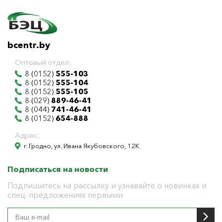
bcentr.by
Оптовый отдел:
8 (0152)
555-103
8 (0152)
555-104
8 (0152)
555-105
8 (029)
889-46-41
8 (044)
741-46-41
8 (0152)
654-888
Адрес:
г. Гродно, ул. Ивана Якубовского, 12К
Подписаться на новости
Подпишитесь на рассылку и узнавайте о новинках и
спец. предложениях первыми