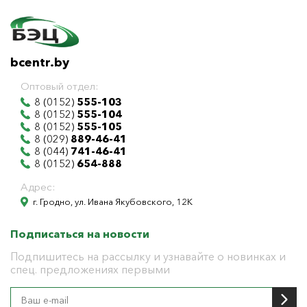
bcentr.by
Оптовый отдел:
8 (0152)
555-103
8 (0152)
555-104
8 (0152)
555-105
8 (029)
889-46-41
8 (044)
741-46-41
8 (0152)
654-888
Адрес:
г. Гродно, ул. Ивана Якубовского, 12К
Подписаться на новости
Подпишитесь на рассылку и узнавайте о новинках и
спец. предложениях первыми