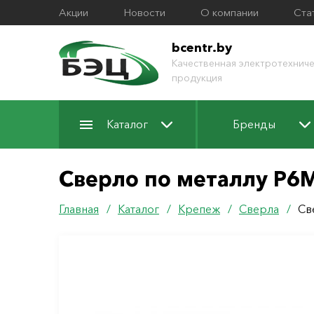
Акции
Новости
О компании
Ста
bcentr.by
Качественная электротехниче
продукция
Каталог
Бренды
Сверло по металлу Р6
Главная
/
Каталог
/
Крепеж
/
Сверла
/
Св