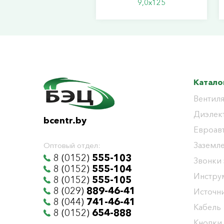
9,0х125
Катало
Вентиля
Диэлек
bcentr.by
Евроав
Заземл
Оптовый отдел:
8 (0152)
555-103
Звонки
8 (0152)
555-104
Инстру
8 (0152)
555-105
8 (029)
889-46-41
Источни
8 (044)
741-46-41
Кабель
8 (0152)
654-888
Кнопки,