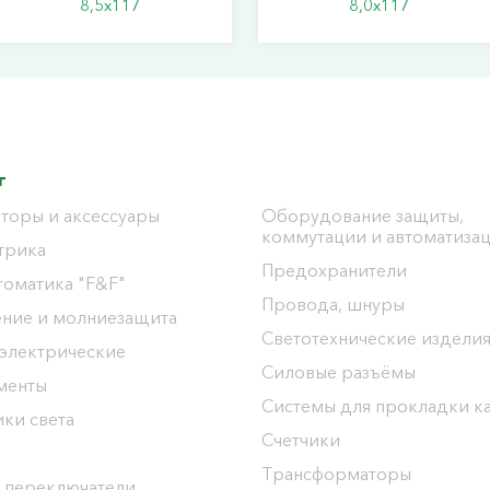
8,5х117
8,0х117
г
торы и аксессуары
Оборудование защиты,
коммутации и автоматиза
трика
Предохранители
томатика "F&F"
Провода, шнуры
ение и молниезащита
Светотехнические издели
 электрические
Силовые разъёмы
менты
Системы для прокладки к
ки света
Счетчики
Трансформаторы
 переключатели,