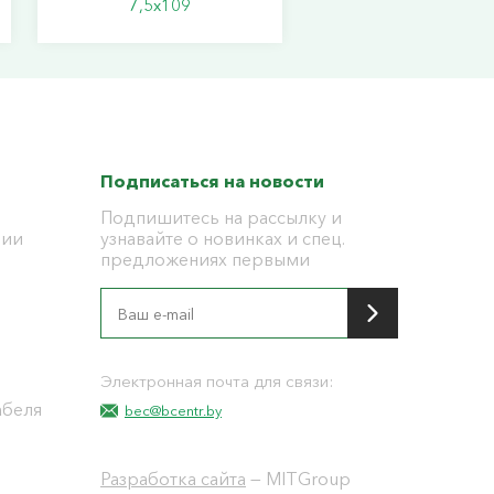
7,5х109
Подписаться на новости
Подпишитесь на рассылку и
ции
узнавайте о новинках и спец.
предложениях первыми
я
Электронная почта для связи:
абеля
bec@bcentr.by
Разработка сайта
— MITGroup