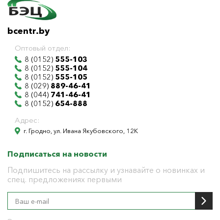
bcentr.by
Оптовый отдел:
8 (0152)
555-103
8 (0152)
555-104
8 (0152)
555-105
8 (029)
889-46-41
8 (044)
741-46-41
8 (0152)
654-888
Адрес:
г. Гродно, ул. Ивана Якубовского, 12К
Подписаться на новости
Подпишитесь на рассылку и узнавайте о новинках и
спец. предложениях первыми