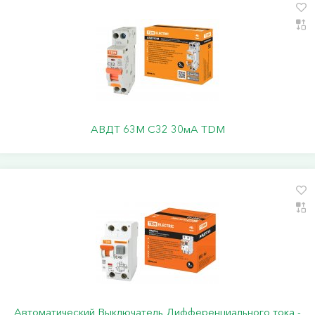
АВДТ 63М C32 30мА TDM
Автоматический Выключатель Дифференциального тока -