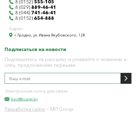
8 (0152)
555-105
8 (029)
889-46-41
8 (044)
741-46-41
8 (0152)
654-888
Адрес:
г. Гродно, ул. Ивана Якубовского, 12К
Подписаться на новости
Подпишитесь на рассылку и узнавайте о новинках и
спец. предложениях первыми
Электронная почта для связи:
bec@bcentr.by
Разработка сайта
— MITGroup
Общество с ограниченной ответственностью
"БелЭнергоЦентр"
Юридический адрес г. Гродно ул. И.Якубовского 12 к
тел: 8(0152) 555-104