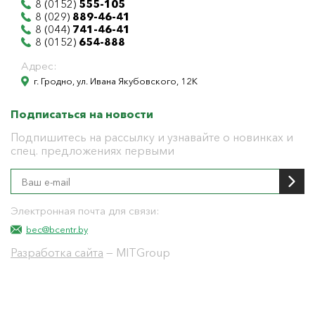
8 (0152)
555-105
8 (029)
889-46-41
8 (044)
741-46-41
8 (0152)
654-888
Адрес:
г. Гродно, ул. Ивана Якубовского, 12К
Подписаться на новости
Подпишитесь на рассылку и узнавайте о новинках и
спец. предложениях первыми
Электронная почта для связи:
bec@bcentr.by
Разработка сайта
— MITGroup
Общество с ограниченной ответственностью
"БелЭнергоЦентр"
Юридический адрес г. Гродно ул. И.Якубовского 12 к
тел: 8(0152) 555-104