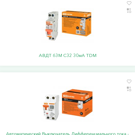
АВДТ 63М C32 30мА TDM
Автоматический Выключатель Дифференциального тока -