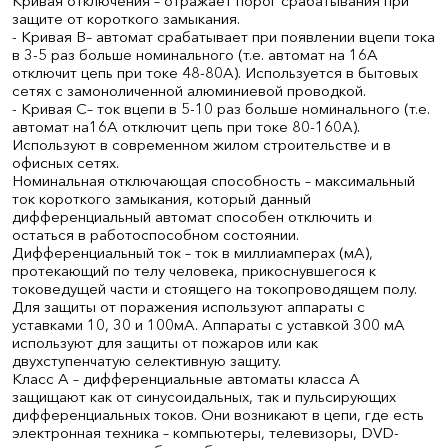
Кривая отключения – отражает порог срабатывания при
защите от короткого замыкания.
- Кривая B– автомат срабатывает при появлении вцепи тока
в 3-5 раз больше номинального (т.е. автомат на 16А
отключит цепь при токе 48-80А). Используется в бытовых
сетях с замоноличенной алюминиевой проводкой.
- Кривая С– ток вцепи в 5-10 раз больше номинального (т.е.
автомат на16А отключит цепь при токе 80-160А).
Используют в современном жилом строительстве и в
офисных сетях.
Номинальная отключающая способность – максимальный
ток короткого замыкания, который данный
дифференциальный автомат способен отключить и
остаться в работоспособном состоянии.
Дифференциальный ток – ток в миллиамперах (мА),
протекающий по телу человека, прикоснувшегося к
токоведущей части и стоящего на токопроводящем полу.
Для защиты от поражения используют аппараты с
уставками 10, 30 и 100мА. Аппараты с уставкой 300 мА
используют для защиты от пожаров или как
двухступенчатую селективную защиту.
Класс А – дифференциальные автоматы класса А
защищают как от синусоидальных, так и пульсирующих
дифференциальных токов. Они возникают в цепи, где есть
электронная техника – компьютеры, телевизоры, DVD-