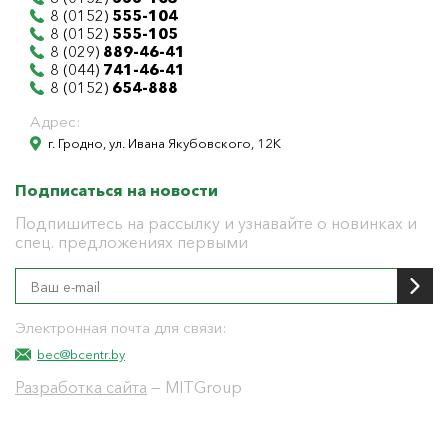
8 (0152)
555-104
8 (0152)
555-105
8 (029)
889-46-41
8 (044)
741-46-41
8 (0152)
654-888
Адрес:
г. Гродно, ул. Ивана Якубовского, 12К
Подписаться на новости
Подпишитесь на рассылку и узнавайте о новинках и
спец. предложениях первыми
Электронная почта для связи:
bec@bcentr.by
Разработка сайта
— MITGroup
Общество с ограниченной ответственностью
"БелЭнергоЦентр"