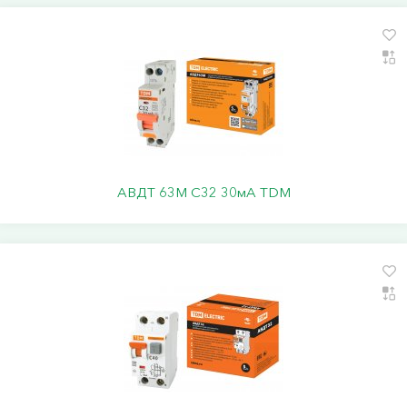
АВДТ 63М C32 30мА TDM