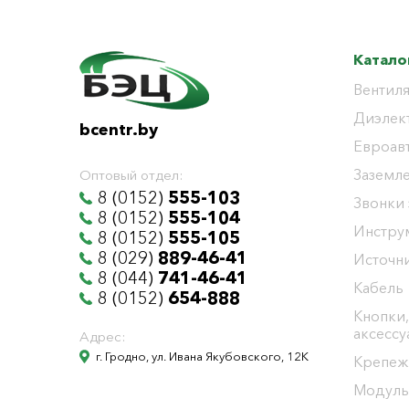
Катало
Вентиля
Диэлек
bcentr.by
Евроав
Заземл
Оптовый отдел:
8 (0152)
555-103
Звонки
8 (0152)
555-104
Инстру
8 (0152)
555-105
8 (029)
889-46-41
Источни
8 (044)
741-46-41
Кабель
8 (0152)
654-888
Кнопки,
аксесс
Адрес:
г. Гродно, ул. Ивана Якубовского, 12К
Крепеж
Модуль