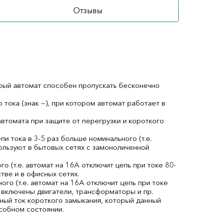
Отзывы
торый автомат способен пропускать бесконечно
ока (знак ~), при котором автомат работает в
втомата при защите от перегрузки и короткого
пи тока в 3-5 раз больше номинального (т.е.
пользуют в бытовых сетях с замоноличенной
го (т.е. автомат на 16А отключит цепь при токе 80-
ве и в офисных сетях.
ного (т.е. автомат на 16А отключит цепь при токе
 включены двигатели, трансформаторы и пр.
ый ток короткого замыкания, который данный
собном состоянии.