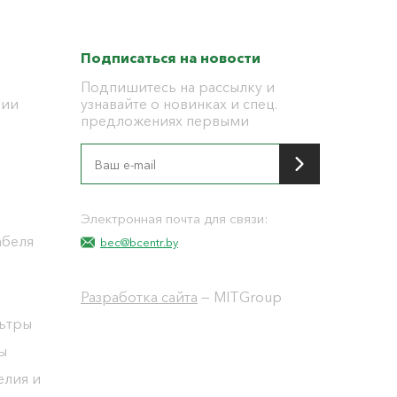
Подписаться на новости
Подпишитесь на рассылку и
ции
узнавайте о новинках и спец.
предложениях первыми
я
Электронная почта для связи:
абеля
bec@bcentr.by
Разработка сайта
— MITGroup
льтры
ы
елия и