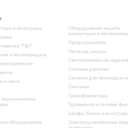
г
торы и аксессуары
Оборудование защиты,
коммутации и автоматиза
трика
Предохранители
томатика "F&F"
Провода, шнуры
ение и молниезащита
Светотехнические издели
 электрические
Силовые разъёмы
менты
Системы для прокладки к
ки света
Счетчики
Трансформаторы
 переключатели,
уары
Удлинители и сетевые фи
Шкафы, боксы и аксессуар
ное оборудование
Электроустановочные изд
аксессуары