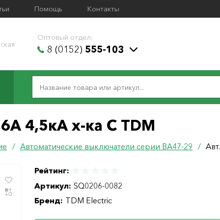
тьи
Помощь
Контакты
Оптовый отдел:
ская
8 (0152)
555-103
,6А 4,5кА х-ка С TDM
ие
/
Автоматические выключатели серии ВА47-29
/
Авт
Рейтинг:
Артикул:
SQ0206-0082
Бренд:
TDM Electric