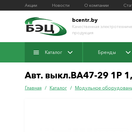
Акции
Новости
О компании
Ста
bcentr.by
Качественная электротехниче
продукция
Каталог
Бренды
Авт. выкл.ВА47-29 1Р 1
Главная
/
Каталог
/
Модульное оборудован