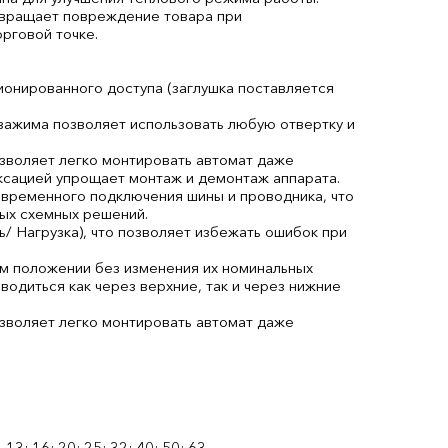
твращает повреждение товара при
рговой точке.
онированного доступа (заглушка поставляется
 зажима позволяет использовать любую отвертку и
озволяет легко монтировать автомат даже
иксацией упрощает монтаж и демонтаж аппарата.
временного подключения шины и проводника, что
ых схемных решений.
/ Нагрузка), что позволяет избежать ошибок при
м положении без изменения их номинальных
одиться как через верхние, так и через нижние
озволяет легко монтировать автомат даже
0
, 13; 16; 20; 25; 32; 40; 50; 63