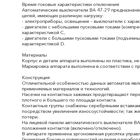
Время-токовые характеристики отключения
Автоматические выключатели ВА 47-29 предназначе
цепей, имеющих различную нагрузку:
- электроприборы, освещение – выключатели с харак
- двигатели с небольшими пусковыми токами (компре
характеристикой C,
- двигатели с большими пусковыми токами (подъемны
характеристикой D.
Материалы
Корпус и детали аппарата выполнены из пластика, 
Маркировка аппарата выполнена в соответствии с п
Конструкция
Отличительной особенностью данных автоматов явля
применяемых материалов и технологий.
Насечки на контактных зажимах предотвращают пере
плотного и большего по площади контакта.
Контактные группы снабжены серебряными вставками
посредством увеличения износоустойчивости; так ж
потери.
На лицевой панели автоматического выключателя ВА
положения контактов (включено/отключено).
В аппарате применена эргономичная рукоятка управ
Геометрия боковых поверхностей изделия разработа