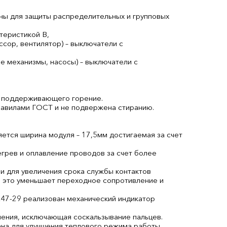
ны для защиты распределительных и групповых
теристикой В,
ссор, вентилятор) – выключатели с
е механизмы, насосы) – выключатели с
не поддерживающего горение.
равилами ГОСТ и не подвержена стиранию.
ется ширина модуля – 17,5мм достигаемая за счет
грев и оплавление проводов за счет более
 для увеличения срока службы контактов
е это уменьшает переходное сопротивление и
47-29 реализован механический индикатор
ления, исключающая соскальзывание пальцев.
на для улучшения теплового режима работы.