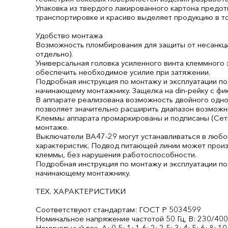
Упаковка из твердого лакированного картона предо
транспортировке и красиво выделяет продукцию в то
Удобство монтажа
Возможность пломбирования для защиты от несанкци
отдельно).
Универсальная головка усиленного винта клеммного
обеспечить необходимое усилие при затяжении.
Подробная инструкция по монтажу и эксплуатации п
начинающему монтажнику. Защелка на din-рейку с ф
В аппарате реализована возможность двойного одно
позволяет значительно расширить диапазон возможн
Клеммы аппарата промаркированы и подписаны (Сеть
монтаже.
Выключатели ВА47-29 могут устанавливаться в любо
характеристик. Подвод питающей линии может произв
клеммы, без нарушения работоспособности.
Подробная инструкция по монтажу и эксплуатации п
начинающему монтажнику.
ТЕХ. ХАРАКТЕРИСТИКИ
Соответствуют стандартам: ГОСТ Р 50345­99
Номинальное напряжение частотой 50 Гц, В: 230/40
Номинальный ток, А: 0,5; 1; 1,6; 2; 2,5; 3; 4; 5; 6; 8; 10