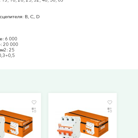
цепителя: В, С, D
е: 6 000
: 20 000
м2: 25
0,3÷0,5