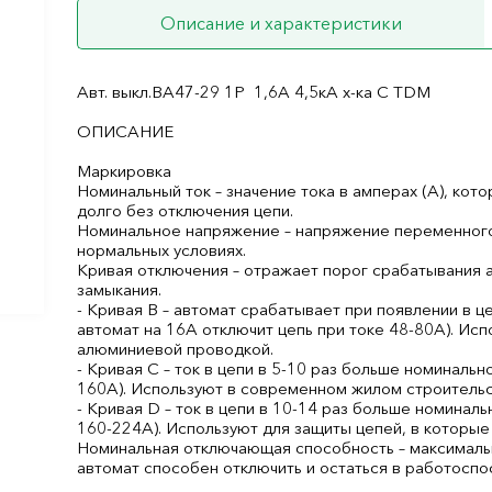
Описание и характеристики
Авт. выкл.ВА47-29 1Р 1,6А 4,5кА х-ка С TDM
ОПИСАНИЕ
Маркировка
Номинальный ток – значение тока в амперах (А), ко
долго без отключения цепи.
Номинальное напряжение – напряжение переменного т
нормальных условиях.
Кривая отключения – отражает порог срабатывания а
замыкания.
- Кривая B – автомат срабатывает при появлении в це
автомат на 16А отключит цепь при токе 48-80А). Ис
алюминиевой проводкой.
- Кривая С – ток в цепи в 5-10 раз больше номинально
160А). Используют в современном жилом строительст
- Кривая D – ток в цепи в 10-14 раз больше номиналь
160-224А). Используют для защиты цепей, в которые
Номинальная отключающая способность – максимальн
автомат способен отключить и остаться в работоспо