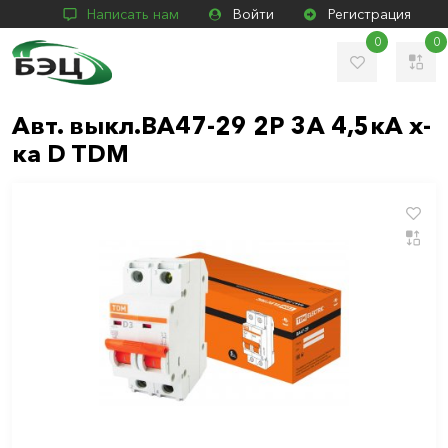
Написать нам
Войти
Регистрация
0
0
Авт. выкл.ВА47-29 2Р 3А 4,5кА х-
ка D TDM