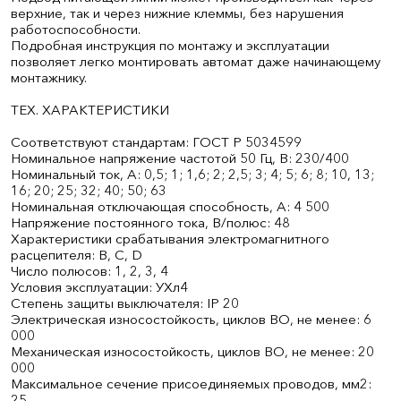
верхние, так и через нижние клеммы, без нарушения
работоспособности.
Подробная инструкция по монтажу и эксплуатации
позволяет легко монтировать автомат даже начинающему
монтажнику.
ТЕХ. ХАРАКТЕРИСТИКИ
Соответствуют стандартам: ГОСТ Р 50345­99
Номинальное напряжение частотой 50 Гц, В: 230/400
Номинальный ток, А: 0,5; 1; 1,6; 2; 2,5; 3; 4; 5; 6; 8; 10, 13;
16; 20; 25; 32; 40; 50; 63
Номинальная отключающая способность, А: 4 500
Напряжение постоянного тока, В/полюс: 48
Характеристики срабатывания электромагнитного
расцепителя: В, С, D
Число полюсов: 1, 2, 3, 4
Условия эксплуатации: УХл4
Степень защиты выключателя: IP 20
Электрическая износостойкость, циклов В­О, не менее: 6
000
Механическая износостойкость, циклов В­О, не менее: 20
000
Максимальное сечение присоединяемых проводов, мм2:
25