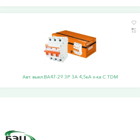
Авт. выкл.ВА47-29 3Р 3А 4,5кА х-ка С TDM