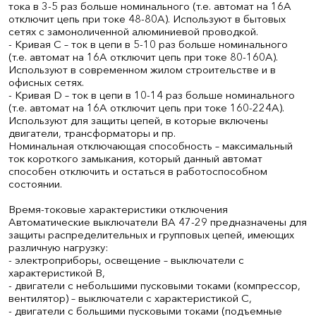
тока в 3-5 раз больше номинального (т.е. автомат на 16А
отключит цепь при токе 48-80А). Используют в бытовых
сетях с замоноличенной алюминиевой проводкой.
- Кривая С – ток в цепи в 5-10 раз больше номинального
(т.е. автомат на 16А отключит цепь при токе 80-160А).
Используют в современном жилом строительстве и в
офисных сетях.
- Кривая D – ток в цепи в 10-14 раз больше номинального
(т.е. автомат на 16А отключит цепь при токе 160-224А).
Используют для защиты цепей, в которые включены
двигатели, трансформаторы и пр.
Номинальная отключающая способность – максимальный
ток короткого замыкания, который данный автомат
способен отключить и остаться в работоспособном
состоянии.
Время-токовые характеристики отключения
Автоматические выключатели ВА 47-29 предназначены для
защиты распределительных и групповых цепей, имеющих
различную нагрузку:
- электроприборы, освещение – выключатели с
характеристикой В,
- двигатели с небольшими пусковыми токами (компрессор,
вентилятор) – выключатели с характеристикой C,
- двигатели с большими пусковыми токами (подъемные