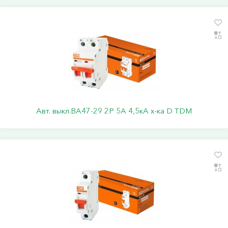
Авт. выкл.ВА47-29 2Р 5А 4,5кА х-ка D TDM